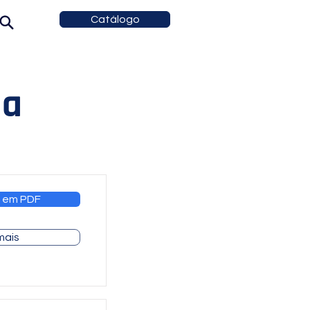
Catálogo
la
 em PDF
mais