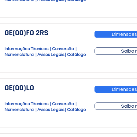
GE(00)FO 2RS
Dimensões
Informações Técnicas
|
Conversão
|
Saiba 
Nomenclatura
|
Avisos Legais
|
Catálogo
GE(00)LO
Dimensões
Informações Técnicas
|
Conversão
|
Saiba 
Nomenclatura
|
Avisos Legais
|
Catálogo