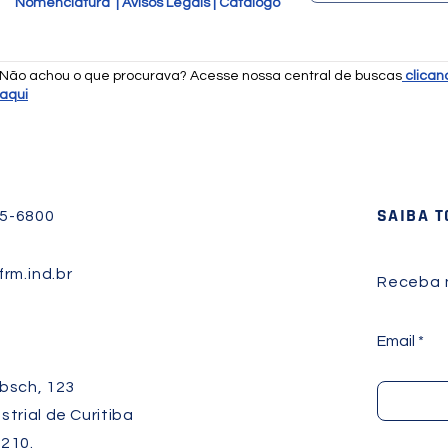
Nomenclatura
|
Avisos Legais
|
Catálogo
Não achou o que procurava? Acesse nossa central de buscas
clican
aqui
SAIBA 
45-6800
rm.ind.br
Receba n
Email
bsch, 123
strial de Curitiba
210.