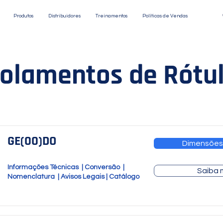
Produtos
Distribuidores
Treinamentos
Políticas de Vendas
olamentos de Rótu
GE(00)DO
Dimensões
Informações Técnicas
|
Conversão
|
Saiba 
Nomenclatura
|
Avisos Legais
|
Catálogo