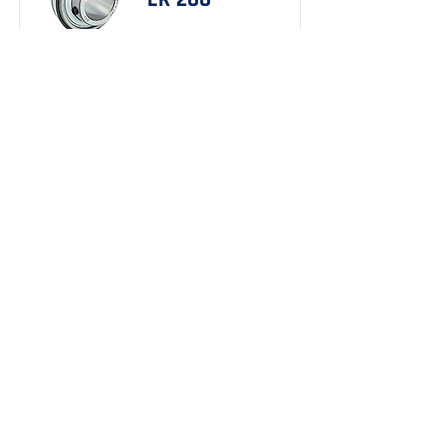
Dimensões em PDF
Saiba mais
Acerca de
Teléfono:
(41) 3245-6800
Productos
Correo electrónico:
frm@frm.ind.br
Servicio
Políticas de
Vendas
Contacto
Calle Rudi Labsch, 123
Centro Industrial de Curitiba