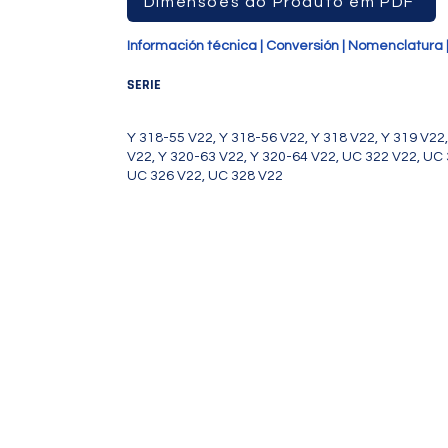
Dimensões do Produto em PDF
Información técnica | Conversión | Nomenclatura 
-64V22, UC322V22, UC324V22,
SERIE
Y 318-55 V22, Y 318-56 V22, Y 318 V22, Y 319 V22
V22, Y 320-63 V22, Y 320-64 V22, UC 322 V22, UC
UC 326 V22, UC 328 V22