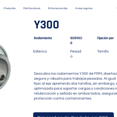
Productos
Distribuidores
Entrenamientos
Avisos legales
Y300
Rodamiento
SERVICI
Fijación por
O
Esférico
Pesad
Tornillo
o
Descubra los rodamientos Y300 de FRM, diseñado
segura y robusta para trabajos pesados. Al igual
fijan al eje apretando dos tornillos, sin embargo,
optimizada para soportar cargas y condiciones m
relubricación y sellado en ambos lados, asegur
protección contra contaminantes.