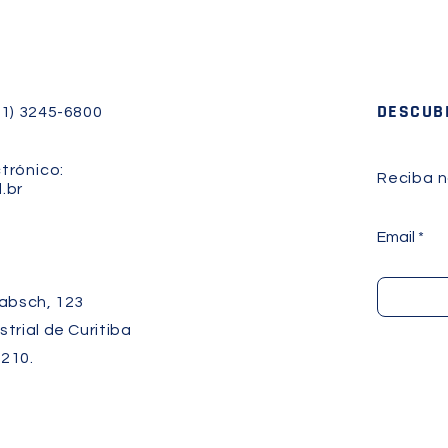
DESCUB
41) 3245-6800
trónico:
Reciba n
.br
Email
Labsch, 123
trial de Curitiba
210.