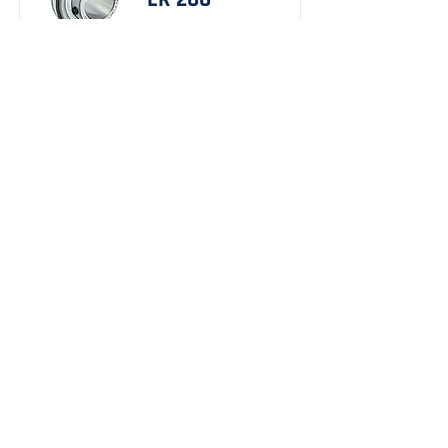
Dimensões em PDF
Saiba mais
About
Tel:
(41) 3245-6800
Products
Email:
frm@frm.ind.br
Service
Policies
Sales
Contact
Rudi Labsch Street, 123
Industrial City of Curitiba
CEP
81.350-210
.