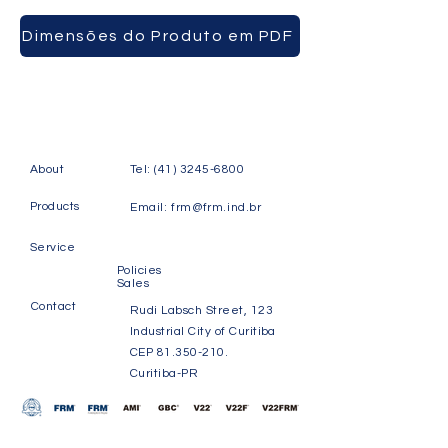
Dimensões do Produto em PDF
About
Tel:
(41) 3245-6800
Products
Email:
frm@frm.ind.br
Service
Policies
Sales
Contact
Rudi Labsch Street, 123
Industrial City of Curitiba
CEP
81.350-210
.
Curitiba-PR