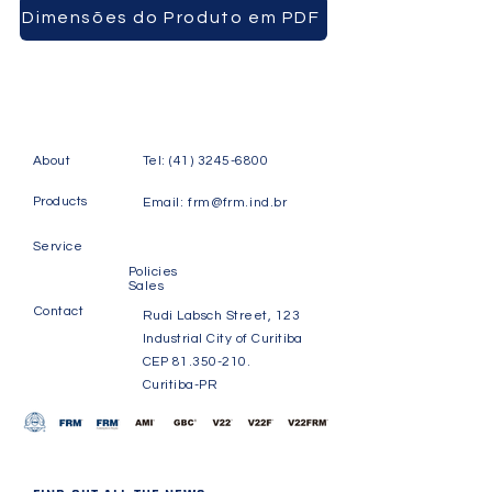
Dimensões do Produto em PDF
About
Tel:
(41) 3245-6800
Products
Email:
frm@frm.ind.br
Service
Policies
Sales
Contact
Rudi Labsch Street, 123
Industrial City of Curitiba
CEP
81.350-210
.
Curitiba-PR