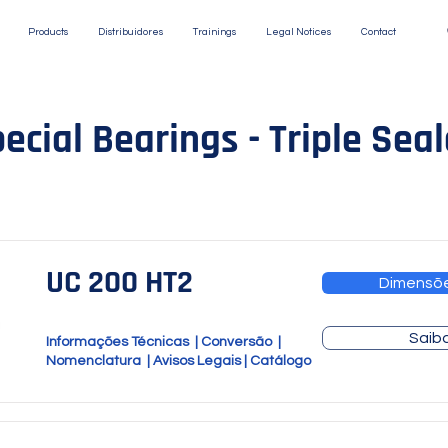
Products
Distribuidores
Trainings
Legal Notices
Contact
ecial Bearings - Triple Sea
UC 200 HT2
Dimensõ
Saib
Informações Técnicas
|
Conversão
|
Nomenclatura
|
Avisos Legais
|
Catálogo