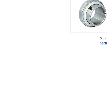
Did 
here