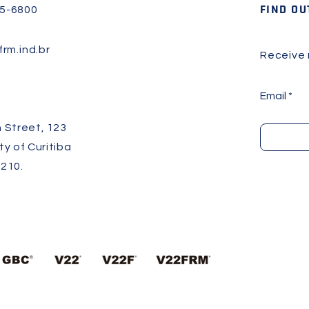
FIND OU
45-6800
rm.ind.br
Receive
Email
 Street, 123
ity of Curitiba
210.