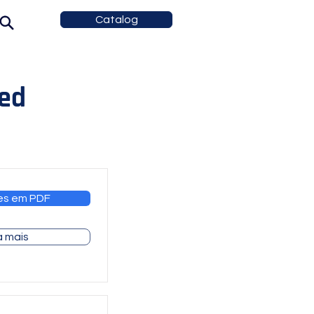
Catalog
led
es em PDF
a mais