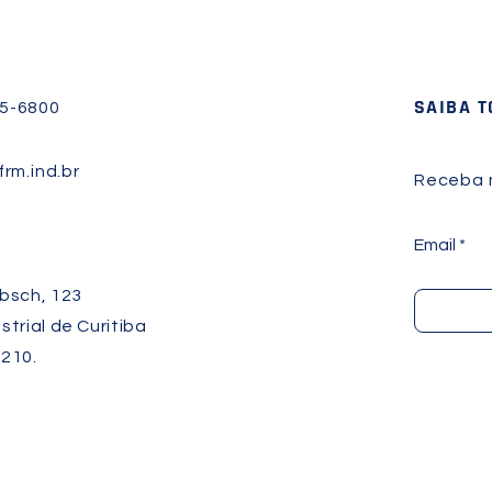
SAIBA 
45-6800
rm.ind.br
Receba n
Email
bsch, 123
strial de Curitiba
210.
R