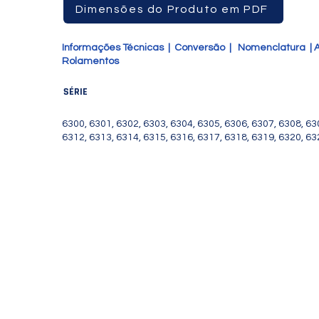
Dimensões do Produto em PDF
Informações Técnicas
|
Conversão
|
Nomenclatura
|
A
Rolamentos
SÉRIE
6300, 6301, 6302, 6303, 6304, 6305, 6306, 6307, 6308, 63
6312, 6313, 6314, 6315, 6316, 6317, 6318, 6319, 6320, 6