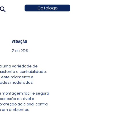
Catálogo
VEDAÇÃO
Z ou 2RS
ra uma variedade de
stente e confiabilidade.
, este rolamento é
dades moderadas.
ma montagem fácil e segura
 conexão estável e
 proteção adicional contra
to em ambientes