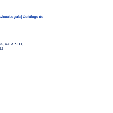
visos Legais
|
Catálogo de
09, 6310, 6311,
322