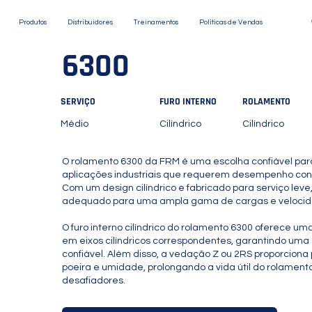
Produtos
Distribuidores
Treinamentos
Políticas de Vendas
6300
SERVIÇO
FURO INTERNO
ROLAMENTO
Médio
Cilíndrico
Cilíndrico
O rolamento 6300 da FRM é uma escolha confiável pa
aplicações industriais que requerem desempenho consi
Com um design cilíndrico e fabricado para serviço leve
adequado para uma ampla gama de cargas e veloci
O furo interno cilíndrico do rolamento 6300 oferece u
em eixos cilíndricos correspondentes, garantindo uma
confiável. Além disso, a vedação Z ou 2RS proporciona
poeira e umidade, prolongando a vida útil do rolamen
desafiadores.