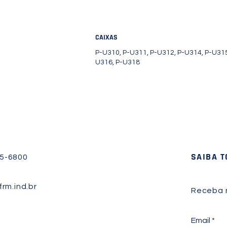
CAIXAS
P-U310, P-U311, P-U312, P-U314, P-U315
U316, P-U318
SAIBA 
45-6800
rm.ind.br
Receba n
Email