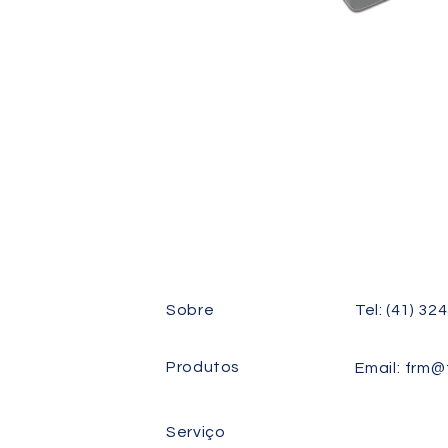
P-U310, P-U311, P-U312, P-U314, P-
U315, P-U316, P-U318
Sobre
Tel: (41) 32
Produtos
Email:
frm@f
Serviço