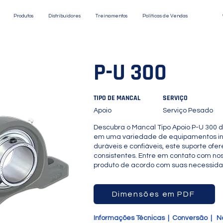
Produtos
Distribuidores
Treinamentos
Políticas de Vendas
P-U 300
TIPO DE MANCAL
SERVIÇO
Apoio
Serviço Pesado
Descubra o Mancal Tipo Apoio P-U 300 
em uma variedade de equipamentos ind
duráveis e confiáveis, este suporte of
consistentes. Entre em contato com nos
produto de acordo com suas necessida
Dimensões em PDF
Informações Técnicas
|
Conversão
|
N