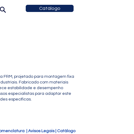
Catálogo
da FRM, projetado para montagem fixa
ustriais. Fabricado com materiais
erece estabilidade e desempenho
sos especialistas para adaptar este
des específicas.
omenclatura
|
Avisos Legais
|
Catálogo