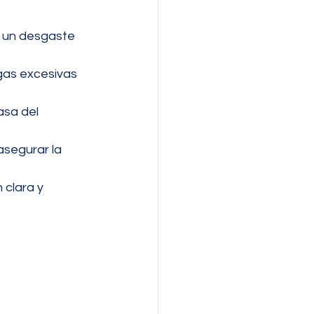
a un desgaste 
gas excesivas 
asa del 
asegurar la 
clara y 