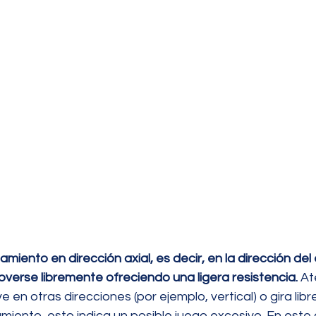
miento en dirección axial, es decir, en la dirección del e
erse libremente ofreciendo una ligera resistencia.
 At
en otras direcciones (por ejemplo, vertical) o gira libr
amiento, esto indica un posible juego excesivo. En este