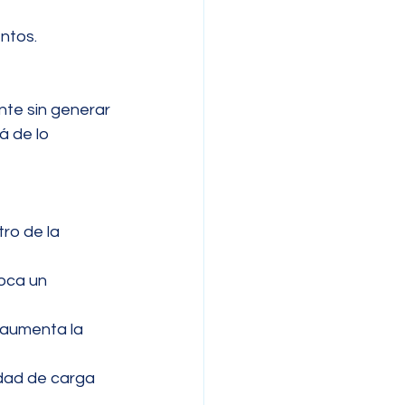
entos.
te sin generar 
 de lo 
ro de la 
oca un 
 aumenta la 
idad de carga 