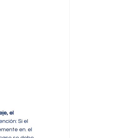
je, el 
ención: Si el 
emente en. el 
 caso se debe 