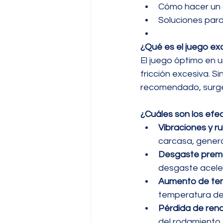
Cómo hacer un d
Soluciones para 
¿Qué es el juego ex
El juego óptimo en 
fricción excesiva. 
recomendado, surg
¿Cuáles son los efe
Vibraciones y ru
carcasa, genera
Desgaste prem
desgaste aceler
Aumento de te
temperatura de
Pérdida de rend
del rodamiento,