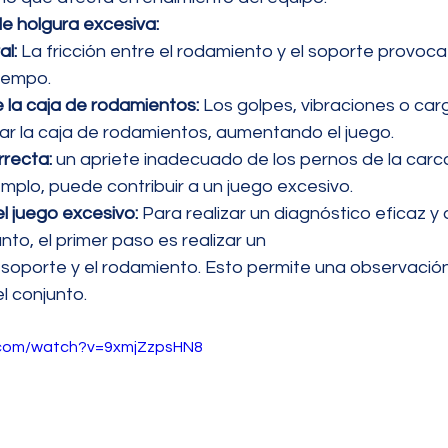
de holgura excesiva:
l:
 La fricción entre el rodamiento y el soporte provoc
tiempo.
la caja de rodamientos:
 Los golpes, vibraciones o car
r la caja de rodamientos, aumentando el juego.
rrecta:
 un apriete inadecuado de los pernos de la carc
emplo, puede contribuir a un juego excesivo.
l juego excesivo:
 Para realizar un diagnóstico eficaz y 
nto, el primer paso es realizar un
soporte y el rodamiento. Esto permite una observación 
el conjunto.
.com/watch?v=9xmjZzpsHN8