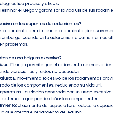
iagnóstico preciso y eficaz;
eliminar el juego y garantizar la vida útil de tus rodami
cesivo en los soportes de rodamientos?
un rodamiento permite que el rodamiento gire suavemen
Sin embargo, cuando este aclaramiento aumenta más allá
en problemas.
ctos de una holgura excesiva?
idos:
 El juego permite que el rodamiento se mueva dent
ndo vibraciones y ruidos no deseados.
aturo:
 El movimiento excesivo de los rodamientos prov
ado de los componentes, reduciendo su vida útil.
mperatura:
 La fricción generada por un juego excesivo
l sistema, lo que puede dañar los componentes.
imiento:
 el aumento del espacio libre reduce la capac
 lo que afecta el rendimiento del equipo.