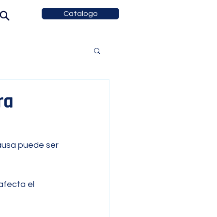
Catalogo
ra
ausa puede ser 
fecta el 