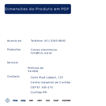
CAJAS
Dimensões do Produto em PDF
Acerca de
Teléfono:
(41) 3245-6800
Productos
Correo electrónico:
frm@frm.ind.br
Servicio
Políticas de
Vendas
Contacto
Calle Rudi Labsch, 123
Centro Industrial de Curitiba
CEP
81.350-210
.
Curitiba-PR