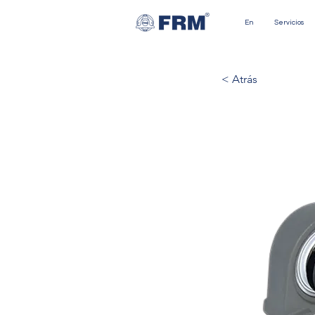
En
Servicios
< Atrás