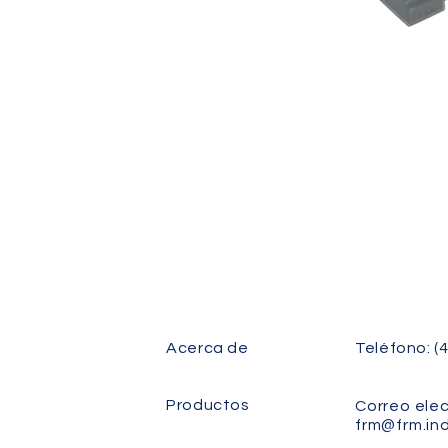
SHE03, SHE04, SHE05, SHE06, SHE07,
SHE08, SHE09, SHE10, SHE11, SHE12
Acerca de
Teléfono: (
Productos
Correo elec
frm@frm.ind