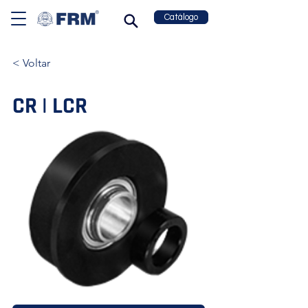
Catálogo
< Voltar
CR | LCR